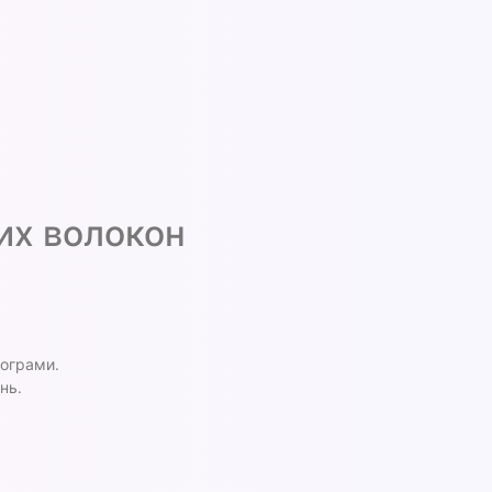
их волокон
рограми.
нь.