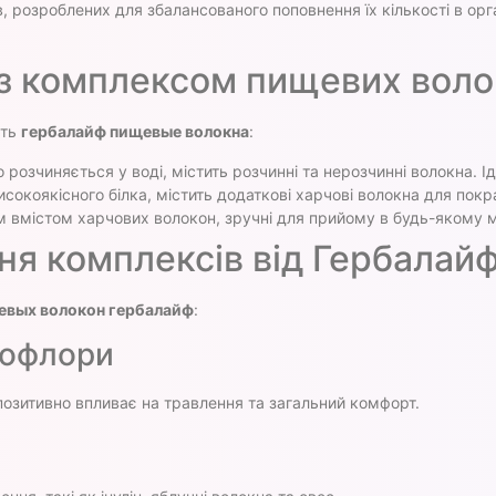
, розроблених для збалансованого поповнення їх кількості в орга
з комплексом пищевих воло
ять
гербалайф пищевые волокна
:
 розчиняється у воді, містить розчинні та нерозчинні волокна. 
сокоякісного білка, містить додаткові харчові волокна для пок
 вмістом харчових волокон, зручні для прийому в будь-якому м
ня комплексів від Гербалай
евых волокон гербалайф
:
рофлори
позитивно впливає на травлення та загальний комфорт.