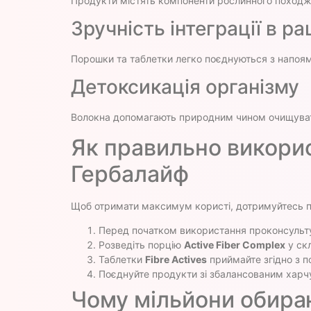
Продукти містять компоненти рослинного походженн
Зручність інтеграції в ра
Порошки та таблетки легко поєднуються з напоям
Детоксикація організму
Волокна допомагають природним чином очищувати 
Як правильно викори
Гербалайф
Щоб отримати максимум користі, дотримуйтесь 
Перед початком використання проконсульту
Розведіть порцію
Active Fiber Complex
у скл
Таблетки
Fibre Actives
приймайте згідно з п
Поєднуйте продукти зі збалансованим харч
Чому мільйони обира