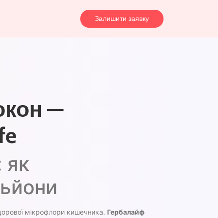
Залишити заявку
окон —
fe
 як
льйони
дорової мікрофлори кишечника.
Гербалайф