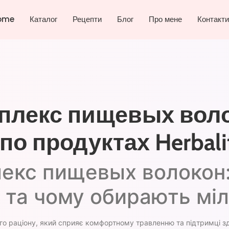
ome
Каталог
Рецепти
Блог
Про мене
Контакти
плекс пищевых вол
по продуктах Herbali
екс пищевых волокон:
 та чому обирають мі
о раціону, який сприяє комфортному травленню та підтримці з