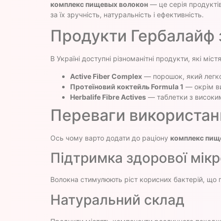
комплекс пищевых волокон
— це серія продуктів
за їх зручність, натуральність і ефективність.
Продукти Гербалайф 
В Україні доступні різноманітні продукти, які міст
Active Fiber Complex
— порошок, який легко
Протеїновий коктейль Formula 1
— окрім ви
Herbalife Fibre Actives
— таблетки з високим
Переваги використан
Ось чому варто додати до раціону
комплекс пищ
Підтримка здорової мік
Волокна стимулюють ріст корисних бактерій, що 
Натуральний склад