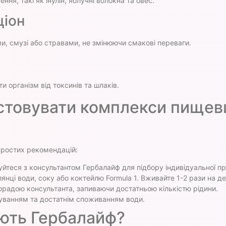
я, такі як інулін, яблучні волокна та овес.
ціон
и, смузі або стравами, не змінюючи смакові переваги.
організм від токсинів та шлаків.
стовувати комплекси пищев
простих рекомендацій:
йтеся з консультантом Гербалайф для підбору індивідуальної п
янці води, соку або коктейлю Formula 1. Вживайте 1-2 рази на де
орадою консультанта, запиваючи достатньою кількістю рідини.
уванням та достатнім споживанням води.
ють Гербалайф?