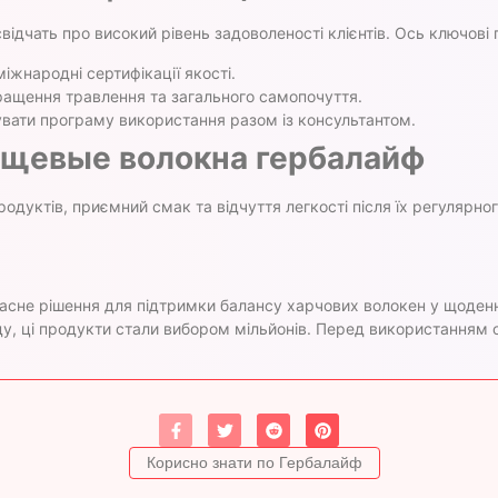
відчать про високий рівень задоволеності клієнтів. Ось ключові
іжнародні сертифікації якості.
ращення травлення та загального самопочуття.
вати програму використання разом із консультантом.
щевые волокна гербалайф
одуктів, приємний смак та відчуття легкості після їх регулярно
асне рішення для підтримки балансу харчових волокен у щоденн
у, ці продукти стали вибором мільйонів. Перед використанням о
Корисно знати по Гербалайф