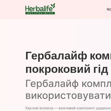
H
Гербалайф ком
покроковий гід 
Гербалайф компл
використовувати
Харчові волокна — важливий компонент щоденног