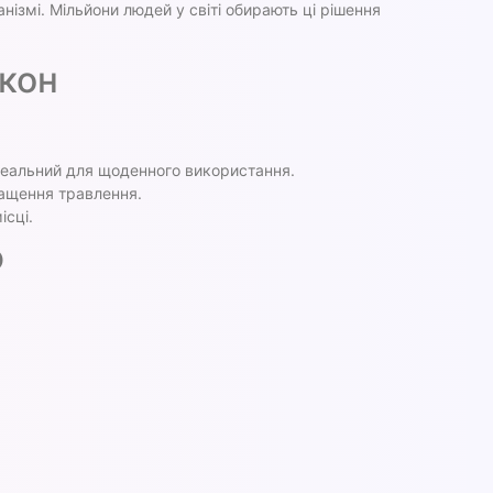
нізмі. Мільйони людей у світі обирають ці рішення
кон
Ідеальний для щоденного використання.
ращення травлення.
ісці.
ф