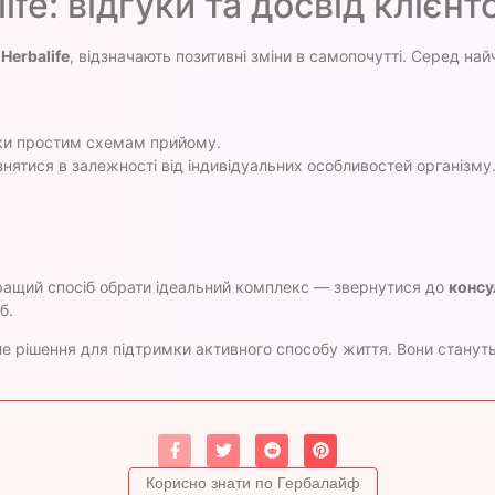
ife: відгуки та досвід клієнт
 Herbalife
, відзначають позитивні зміни в самопочутті. Серед най
яки простим схемам прийому.
знятися в залежності від індивідуальних особливостей організм
кращий спосіб обрати ідеальний комплекс — звернутися до
консу
б.
е рішення для підтримки активного способу життя. Вони станут
Корисно знати по Гербалайф