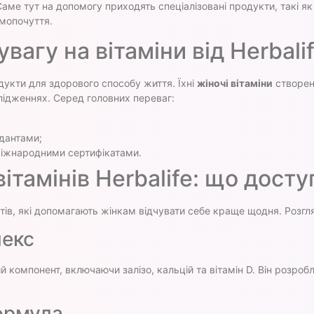
Саме тут на допомогу приходять спеціалізовані продукти, такі я
амопочуття.
вагу на вітаміни від Herbali
дукти для здорового способу життя. Їхні
жіночі вітаміни
створен
лідженнях. Серед головних переваг:
идантами;
міжнародними сертифікатами.
тамінів Herbalife: що доступ
тів, які допомагають жінкам відчувати себе краще щодня. Розгля
лекс
 компонент, включаючи залізо, кальцій та вітамін D. Він розроб
формула