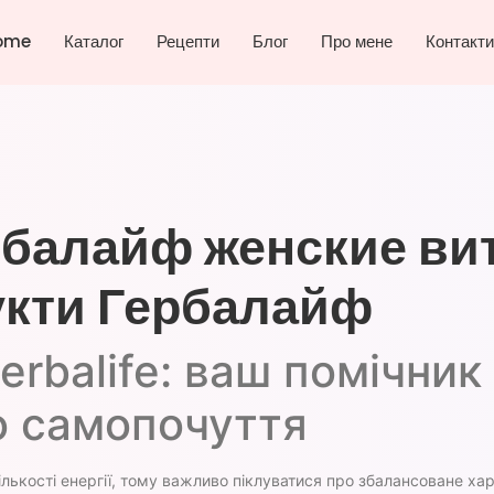
ome
Каталог
Рецепти
Блог
Про мене
Контакти
ербалайф женские ви
укти Гербалайф
Herbalife: ваш помічни
о самопочуття
ількості енергії, тому важливо піклуватися про збалансоване х