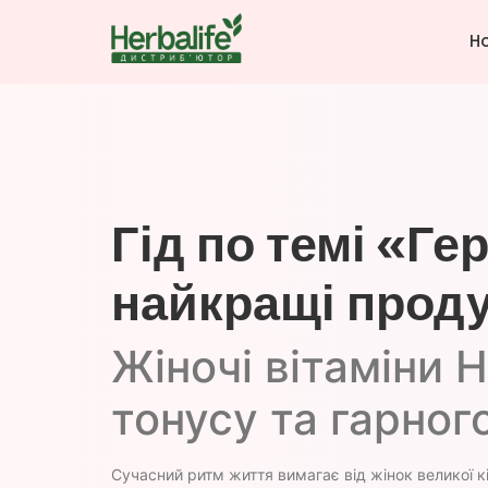
H
Гід по темі «Г
найкращі прод
Жіночі вітаміни 
тонусу та гарног
Сучасний ритм життя вимагає від жінок великої к