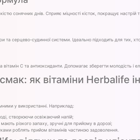
істю сонячних днів. Сприяє міцності кісток, покращує настрій 
іри та серцево-судинної системи. Ідеально підходить для тих, х
 вітамін С та антиоксиданти. Допомагає зберегти молодість і ел
смак: як вітаміни Herbalife 
мними у використанні. Наприклад:
оді, створюючи освіжаючий напій;
мають різкого запаху, зручні для прийому в дорозі;
ками роблять прийом вітамінів частиною задоволення.