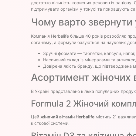
достатню кількість корисних речовин із раціону. 
підтримувати організм у тонусі та покращують с
Чому варто звернути у
Компанія Herbalife більше 40 років розробляє про
організму, а формули базуються на наукових дос
Зручні формати — таблетки, капсули, напої;
Насичений склад із мінералами та антиокс
Довірена якість бренду, що підтверджена 
Асортимент жіночих ві
В Україні представлено кілька популярних продук
Formula 2 Жіночий комп
Цей
жіночий вітамін Herbalife
містить 21 важливий
кісткової системи.
Вітамін D3 та клітинна 