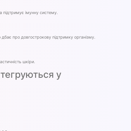
та підтримує імунну систему.
то дбає про довгострокову підтримку організму.
астичність шкіри.
інтегруються у