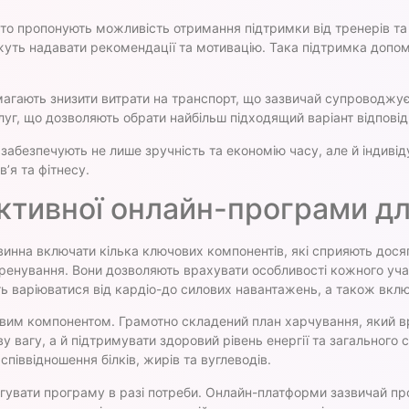
сто пропонують можливість отримання підтримки від тренерів та
можуть надавати рекомендації та мотивацію. Така підтримка до
агають знизити витрати на транспорт, що зазвичай супроводжує в
слуг, що дозволяють обрати найбільш підходящий варіант відпов
забезпечують не лише зручність та економію часу, але й індивід
’я та фітнесу.
ктивної онлайн-програми дл
винна включати кілька ключових компонентів, які сприяють дося
енування. Вони дозволяють врахувати особливості кожного учасн
 варіюватися від кардіо-до силових навантажень, а також включа
вим компонентом. Грамотно складений план харчування, який вр
у вагу, а й підтримувати здоровий рівень енергії та загального
піввідношення білків, жирів та вуглеводів.
игувати програму в разі потреби. Онлайн-платформи зазвичай п