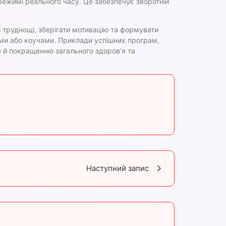
режимі реального часу. Це забезпечує зворотній
 труднощі, зберігати мотивацію та формувати
гами або коучами. Приклади успішних програм,
ле й покращенню загального здоров’я та
Наступний запис