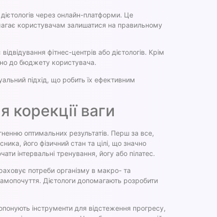
 дієтологів через онлайн-платформи. Це
помагає користувачам залишатися на правильному
ідвідування фітнес-центрів або дієтологів. Крім
ідно до бюджету користувача.
уальний підхід, що робить їх ефективним
я корекції ваги
гненню оптимальних результатів. Перш за все,
ика, його фізичний стан та цілі, що значно
ти інтервальні тренування, йогу або пілатес.
аховує потреби організму в макро- та
 самопочуття. Дієтологи допомагають розробити
ропонують інструменти для відстеження прогресу,