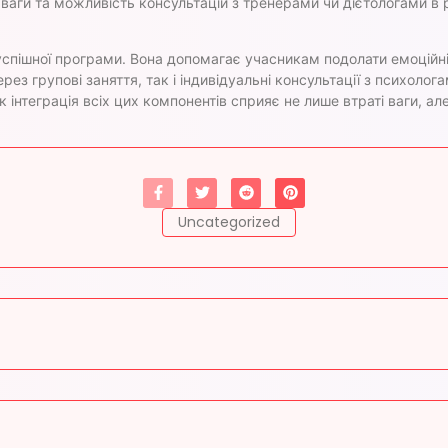
ваги та можливість консультацій з тренерами чи дієтологами в 
успішної програми. Вона допомагає учасникам подолати емоційні
ез групові заняття, так і індивідуальні консультації з психоло
 інтеграція всіх цих компонентів сприяє не лише втраті ваги, а
Uncategorized