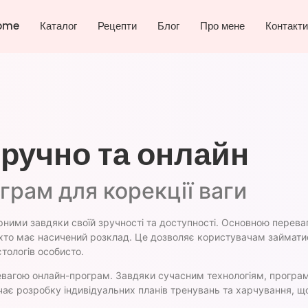
ome
Каталог
Рецепти
Блог
Про мене
Контакти
зручно та онлайн
рам для корекції ваги
рними завдяки своїй зручності та доступності. Основною перева
 хто має насичений розклад. Це дозволяє користувачам займати
єтологів особисто.
евагою онлайн-програм. Завдяки сучасним технологіям, програм
є розробку індивідуальних планів тренувань та харчування, що 