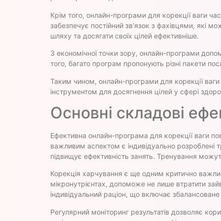
Крім того, онлайн-програми для корекції ваги ча
забезпечує постійний зв’язок з фахівцями, які 
шляху та досягати своїх цілей ефективніше.
З економічної точки зору, онлайн-програми допом
того, багато програм пропонують різні пакети по
Таким чином, онлайн-програми для корекції ваги 
інструментом для досягнення цілей у сфері здоров
Основні складові ефе
Ефективна онлайн-програма для корекції ваги по
важливим аспектом є індивідуально розроблені тр
підвищує ефективність занять. Тренування можуть
Корекція харчування є ще одним критично важли
мікронутрієнтах, допоможе не лише втратити зайв
індивідуальний раціон, що включає збалансоване с
Регулярний моніторинг результатів дозволяє кор