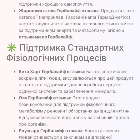
підтримки хорошого самопочуття.
Жиросжигатель Гербалайф отзывы:
Продукти з цієї
категорії (наприклад, Газовані напої ТермоДжетікс)
часто згадуються як частина активного стилю життя
за підтриманням енергії та метаболізму, згідно з
отзывами из Гербалайф
.
✳️ Підтримка Стандартних
Фізіологічних Процесів
Бета Харт Гербалайф отзывы:
Багато споживачів,
зокрема літні люди, висловлюються про цей продукт
в контексті підтримки здорової роботи серцево-
судинної системи та забезпечення мінералів.
Оян Гербалайф отзывы:
Этот продукт
позиціонований для підтримки фізіологічного
метаболізму речовин і обгортання шкіди для клітин.
Відгуки зазначають його роль у загльбовній турботі
про організм.
Роузгард Гербалайф отзывы:
Багато активних
людей стикаються з викликами відповідної