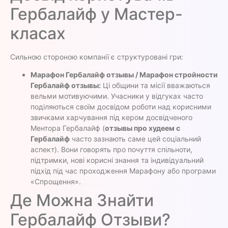
Гербалайф у Мастер-
класах
Сильною стороною компанії є структуровані гри:
Марафон Гербалайф отзывы / Марафон стройности
Гербалайф отзывы:
Ці общини та місії вважаються
вельми мотивуючими. Учасники у відгуках часто
поділяються своїм досвідом роботи над корисними
звичками харчування під кером досвідченого
Ментора Гербалайф (
отзывы про худеем с
Гербалайф
часто зазнають саме цей соціальний
аспект). Вони говорять про почуття спільноти,
підтримки, нові корисні знання та індивідуальний
підхід під час проходження Марафону або програми
«Спрощення».
Де Можна Знайти
Гербалайф Отзыви?