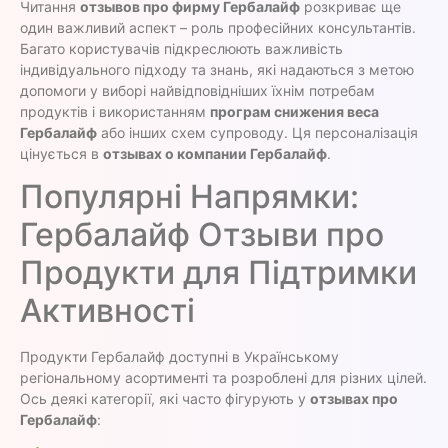
Читання
отзывов про фирму Гербалайф
розкриває ще
один важливий аспект – роль професійних консультантів.
Багато користувачів підкреслюють важливість
індивідуального підходу та знань, які надаються з метою
допомоги у виборі найвідповідніших їхнім потребам
продуктів і використанням
програм снижения веса
Гербалайф
або інших схем супроводу. Ця персоналізація
цінується в
отзывах о компании Гербалайф
.
Популярні Напрямки:
Гербалайф Отзыви про
Продукти для Підтримки
Активності
Продукти Гербалайф доступні в Українському
регіональному асортименті та розроблені для різних цілей.
Ось деякі категорії, які часто фігурують у
отзывах про
Гербалайф
: