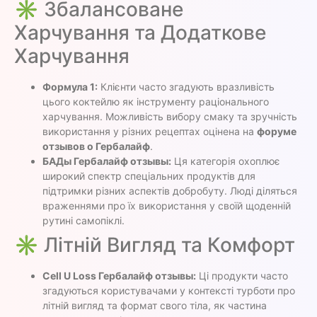
✳️ Збалансоване
Харчування та Додаткове
Харчування
Формула 1:
Клієнти часто згадують вразливість
цього коктейлю як інструменту раціонального
харчування. Можливість вибору смаку та зручність
використання у різних рецептах оцінена на
форуме
отзывов о Гербалайф
.
БАДы Гербалайф отзывы:
Ця категорія охоплює
широкий спектр спеціальних продуктів для
підтримки різних аспектів добробуту. Люді діляться
враженнями про їх використання у своїй щоденній
рутині самопіклі.
✳️ Літній Вигляд та Комфорт
Cell U Loss Гербалайф отзывы:
Ці продукти часто
згадуються користувачами у контексті турботи про
літній вигляд та формат свого тіла, як частина