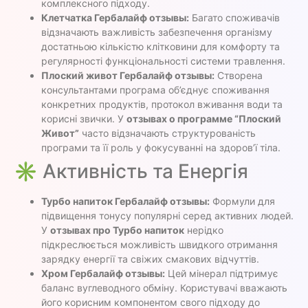
комплексного підходу.
Клетчатка Гербалайф отзывы:
Багато споживачів
відзначають важливість забезпечення організму
достатньою кількістю клітковини для комфорту та
регулярності функціональності системи травлення.
Плоский живот Гербалайф отзывы:
Створена
консультантами програма об’єднує споживання
конкретних продуктів, протокол вживання води та
корисні звички. У
отзывах о программе “Плоский
Живот”
часто відзначають структурованість
програми та її роль у фокусуванні на здоров’ї тіла.
✳️ Активність та Енергія
Турбо напиток Гербалайф отзывы:
Формули для
підвищення тонусу популярні серед активних людей.
У
отзывах про Турбо напиток
нерідко
підкреслюється можливість швидкого отримання
зарядку енергії та свіжих смакових відчуттів.
Хром Гербалайф отзывы:
Цей мінерал підтримує
баланс вуглеводного обміну. Користувачі вважають
його корисним компонентом свого підходу до