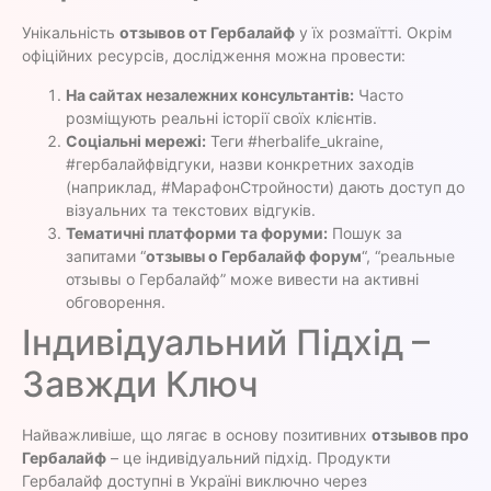
Унікальність
отзывов от Гербалайф
у їх розмаїтті. Окрім
офіційних ресурсів, дослідження можна провести:
На сайтах незалежних консультантів:
Часто
розміщують реальні історії своїх клієнтів.
Соціальні мережі:
Теги #herbalife_ukraine,
#гербалайфвідгуки, назви конкретних заходів
(наприклад, #МарафонСтройности) дають доступ до
візуальних та текстових відгуків.
Тематичні платформи та форуми:
Пошук за
запитами “
отзывы о Гербалайф форум
“, “реальные
отзывы о Гербалайф” може вивести на активні
обговорення.
Індивідуальний Підхід –
Завжди Ключ
Найважливіше, що лягає в основу позитивних
отзывов про
Гербалайф
– це індивідуальний підхід. Продукти
Гербалайф доступні в Україні виключно через