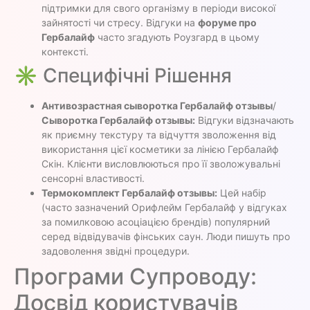
підтримки для свого організму в періоди високої
зайнятості чи стресу. Відгуки на
форуме про
Гербалайф
часто згадують Роузгард в цьому
контексті.
✳️ Специфічні Рішення
Антивозрастная сыворотка Гербалайф отзывы
/
Сыворотка Гербалайф отзывы:
Відгуки відзначають
як приємну текстуру та відчуття зволоження від
використання цієї косметики за лінією Гербалайф
Скін. Клієнти висловлюються про її зволожувальні
сенсорні властивості.
Термокомплект Гербалайф отзывы:
Цей набір
(часто зазначений Орифлейм Гербалайф у відгуках
за помилковою асоціацією брендів) популярний
серед відвідувачів фінських саун. Люди пишуть про
задоволення звідні процедури.
Програми Супроводу:
Досвід користувачів