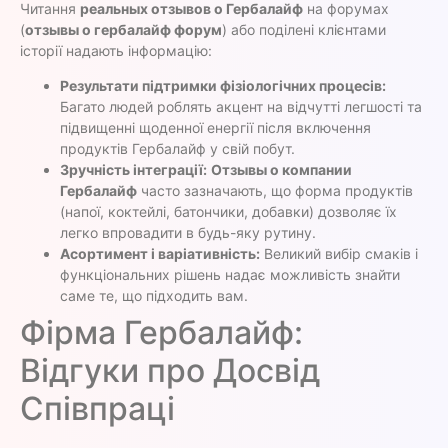
Читання
реальных отзывов о Гербалайф
на форумах
(
отзывы о гербалайф форум
) або поділені клієнтами
історії надають інформацію:
Результати підтримки фізіологічних процесів:
Багато людей роблять акцент на відчутті легшості та
підвищенні щоденної енергії після включення
продуктів Гербалайф у свій побут.
Зручність інтеграції:
Отзывы о компании
Гербалайф
часто зазначають, що форма продуктів
(напої, коктейлі, батончики, добавки) дозволяє їх
легко впровадити в будь-яку рутину.
Асортимент і варіативність:
Великий вибір смаків і
функціональних рішень надає можливість знайти
саме те, що підходить вам.
Фірма Гербалайф:
Відгуки про Досвід
Співпраці