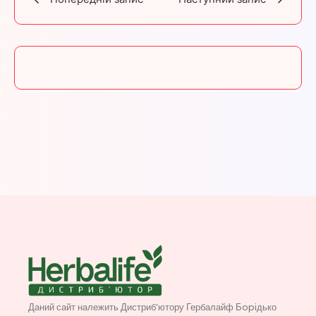
Даний сайт належить Дистриб’ютору Гербалайф Бopідько