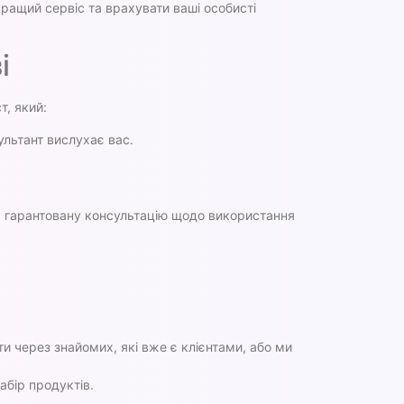
ращий сервіс та врахувати ваші особисті
і
т, який:
ультант вислухає вас.
та гарантовану консультацію щодо використання
ти через знайомих, які вже є клієнтами, або ми
абір продуктів.