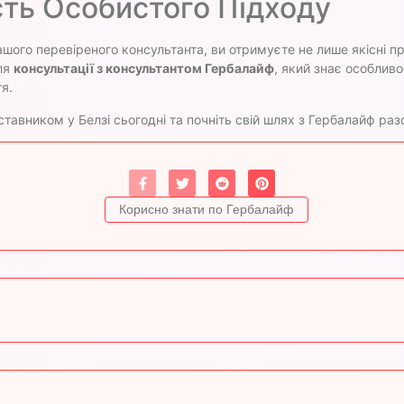
сть Особистого Підходу
ого перевіреного консультанта, ви отримуєте не лише якісні про
ля
консультації з консультантом Гербалайф
, який знає особлив
я.
тавником у Белзі сьогодні та почніть свій шлях з Гербалайф ра
Корисно знати по Гербалайф