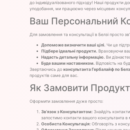
до індивідуалізованого підходу! Наші продукти д
уподобання, ми працюємо через місцевих консуль
Ваш Персональний Ко
Для замовлення та консультації в Белзі просто з
Допоможе визначити ваші цілі.
Чи це підтр
Підбере ідеальні продукти.
Враховуючи ваш
Надасть детальну інформацію.
Ви дізнаєте
Буде вашим наставником.
Відповість на буд
Звертаючись до
консультанта Гербалайф по Белз
продуктів саме для вас.
Як Замовити Продукти
Оформити замовлення дуже просто:
Зв’язок з Консультантом:
Знайдіть контакти 
запостимо контакти вашого консультанта в 
Особиста Консультація:
Обговоріть з консу
Оформлення Замовлення:
Після консультац