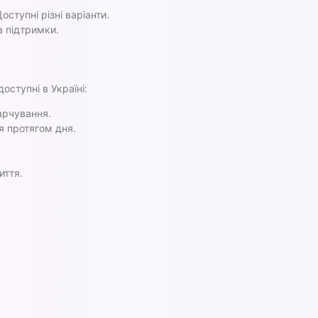
ступні різні варіанти.
а підтримки.
ступні в Україні:
арчування.
я протягом дня.
иття.