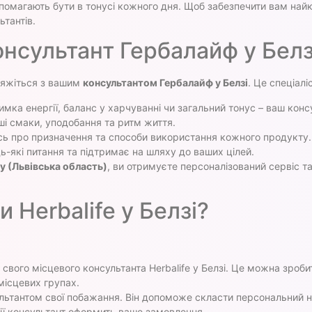
опомагають бути в тонусі кожного дня. Щоб забезпечити вам найк
тантів.
нсультант Гербалайф у Белз
в’яжіться з вашим
консультантом Гербалайф у Белзі
. Це спеціаліс
имка енергії, баланс у харчуванні чи загальний тонус – ваш конс
і смаки, уподобання та ритм життя.
сь про призначення та способи використання кожного продукту.
ь-які питання та підтримає на шляху до ваших цілей.
у (Львівська область)
, ви отримуєте персоналізований сервіс 
 Herbalife у Белзі?
свого місцевого консультанта Herbalife у Белзі. Це можна зроби
місцевих групах.
льтантом свої побажання. Він допоможе скласти персональний н
ії консультант оформить ваше замовлення.