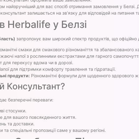
м найзручніший для вас спосіб отримання замовлення у Белзі. До
консультант залишається на зв’язку для відповідей на питання т
Herbalife у Белзі
бласть)
запропонує вам широкий спектр продуктів, що офіційно до
оманітні смаки для смакового різноманіття та збалансованого х
віжаючі напої з рослинними екстрактами для гарного самопочутт
т для перекусу вдома чи в дорозі.
апої для підтримки комфорту травлення та гідратації.
ьні продукти:
Різноманітні формули для щоденного здорового ж
й Консультант?
ає безперечні переваги:
ві стосунки.
е для вашого повсякденного життя.
нь та доставки.
 та спеціальні пропозиції саме у вашому регіоні.