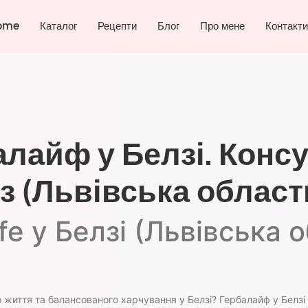
ome
Каталог
Рецепти
Блог
Про мене
Контакти
лайф у Белзі. Конс
 (Львівська област
fe у Белзі (Львівська 
 життя та балансованого харчування у Белзі? Гербалайф у Белзі