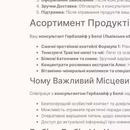
Зручна Доставка:
Обговоріть з консультанто
Підтримка:
Після отримання продуктів ваш 
Асортимент Продуктів 
Ваш
консультант Гербалайф у Белзі (Львівська о
Смачні протеїнові коктейлі Формула 1:
Різн
Тонизуючі Трав’яні напої та чаї:
Легкі та ос
Білкові батончики та снеки:
Зручний варіан
Концентрати рослинних екстрактів Алоє:
Н
Вітамінно-мінеральні комплекси та спеціал
Чому Важливий Місцеви
Співпраця з
консультантом Гербалайф у Белзі
над
Безпосередній особистий контакт та довірли
Можливість отримати практичні поради сам
Оперативне вирішення питань щодо замовле
Доступ до актуальної інформації про новинки