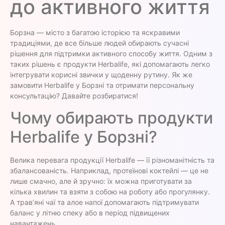
до активного життя
Борзна — місто з багатою історією та яскравими
традиціями, де все більше людей обирають сучасні
рішення для підтримки активного способу життя. Одним з
таких рішень є продукти Herbalife, які допомагають легко
інтегрувати корисні звички у щоденну рутину. Як же
замовити Herbalife у Борзні та отримати персональну
консультацію? Давайте розбиратися!
Чому обирають продукти
Herbalife у Борзні?
Велика перевага продукції Herbalife — її різноманітність та
збалансованість. Наприклад, протеїнові коктейлі — це не
лише смачно, але й зручно: їх можна приготувати за
кілька хвилин та взяти з собою на роботу або прогулянку.
А трав’яні чаї та алое напої допомагають підтримувати
баланс у літню спеку або в період підвищених
навантажень.