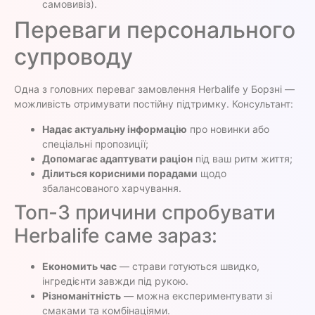
самовивіз).
Переваги персонального
супроводу
Одна з головних переваг замовлення Herbalife у Борзні —
можливість отримувати постійну підтримку. Консультант:
Надає актуальну інформацію
про новинки або
спеціальні пропозиції;
Допомагає адаптувати раціон
під ваш ритм життя;
Ділиться корисними порадами
щодо
збалансованого харчування.
Топ-3 причини спробувати
Herbalife саме зараз:
Економить час
— страви готуються швидко,
інгредієнти завжди під рукою.
Різноманітність
— можна експериментувати зі
смаками та комбінаціями.