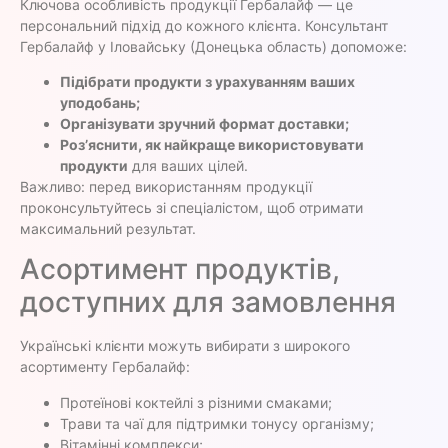
Ключова особливість продукції Гербалайф — це
персональний підхід до кожного клієнта. Консультант
Гербалайф у Іловайську (Донецька область) допоможе:
Підібрати продукти з урахуванням ваших
уподобань;
Організувати зручний формат доставки;
Роз’яснити, як найкраще використовувати
продукти
для ваших цілей.
Важливо: перед використанням продукції
проконсультуйтесь зі спеціалістом, щоб отримати
максимальний результат.
Асортимент продуктів,
доступних для замовлення
Українські клієнти можуть вибирати з широкого
асортименту Гербалайф:
Протеїнові коктейлі з різними смаками;
Трави та чаї для підтримки тонусу організму;
Вітамінні комплекси;