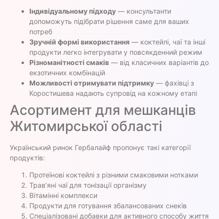
Індивідуальному підходу
— консультанти
допоможуть підібрати рішення саме для ваших
потреб
Зручній формі використання
— коктейлі, чаї та інші
продукти легко інтегрувати у повсякденний режим
Різноманітності смаків
— від класичних варіантів до
екзотичних комбінацій
Можливості отримувати підтримку
— фахівці з
Коростишева надають супровід на кожному етапі
Асортимент для мешканців
Житомирської області
Український ринок Гербалайф пропонує такі категорії
продуктів:
Протеїнові коктейлі з різними смаковими нотками
Трав’яні чаї для тонізації організму
Вітамінні комплекси
Продукти для готування збалансованих снеків
Спеціалізовані добавки для активного способу життя