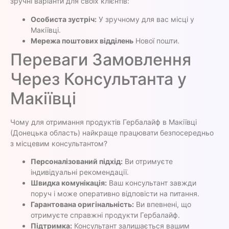
зручні варіанти для своїх клієнтів:
Особиста зустріч:
У зручному для вас місці у
Макіївці.
Мережа поштових відділень
Нової пошти.
Переваги Замовлення
Через Консультанта у
Макіївці
Чому для отримання продуктів Гербалайф в Макіївці
(Донецька область) найкраще працювати безпосередньо
з місцевим консультантом?
Персоналізований підхід:
Ви отримуєте
індивідуальні рекомендації.
Швидка комунікація:
Ваш консультант завжди
поруч і може оперативно відповісти на питання.
Гарантована оригінальність:
Ви впевнені, що
отримуєте справжні продукти Гербалайф.
Підтримка:
Консультант залишається вашим