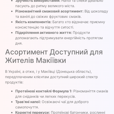
Зручність використання:
Напої та снеки ідеально
пасують до ритму великого міста.
Різноманітний смаковий асортимент:
Від шоколаду
та ванілі до свіжих фруктових смаків.
Якість компонентів:
Багато хто відзначає приємну
консистенцію та відчуття ситості.
Підкріплення активного життя:
Продукти
допомагають підтримувати енергійність протягом
дня.
Асортимент Доступний для
Жителів Макіївки
В Україні, а отже, і у Макіївці (Донецька область),
передплаченим клієнтам доступний широкий спектр
продуктів:
Протеїнові коктейлі Формула 1:
Різноманіття смаків
для сніданків чи легких перекусів.
Трав’яні напої:
Освіжаючі чаї для доброго
самопочуття.
Коректні перекуси:
Протеїнові батончики, рослинні