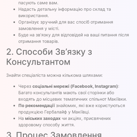
пасують саме вам.
Надасть детальну інформацію про склад та
використання.
Організує зручний для вас спосіб отримання
замовлення у місті.
Буде на зв’язку для відповідей на ваші питання після
отримання товарів.
2. Способи Зв’язку з
Консультантом
Знайти спеціаліста можна кількома шляхами:
Через
соціальні мережі (Facebook, Instagram)
:
Багато консультантів мають свої сторінки або
входять до місцевих тематичних спільнот Макіївки.
По рекомендації
знайомих, які вже користуються
продукцією Гербалайф у Макіївці.
На
міських заходах
чи акціях, присвячених
здоровому способу життя.
3. Процес Замовлення