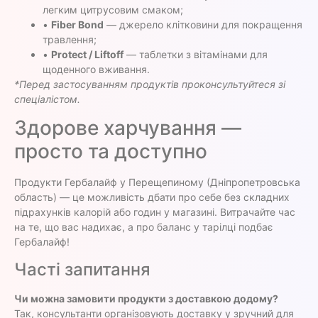
легким цитрусовим смаком;
•
Fiber Bond
— джерело клітковини для покращення
травлення;
•
Protect / Liftoff
— таблетки з вітамінами для
щоденного вживання.
*Перед застосуванням продуктів проконсультуйтеся зі
спеціалістом.
Здорове харчування —
просто та доступно
Продукти Гербалайф у Перещепиному (Дніпропетровська
область) — це можливість дбати про себе без складних
підрахунків калорій або годин у магазині. Витрачайте час
на те, що вас надихає, а про баланс у тарілці подбає
Гербалайф!
Часті запитання
Чи можна замовити продукти з доставкою додому?
Так, консультанти організовують доставку у зручний для