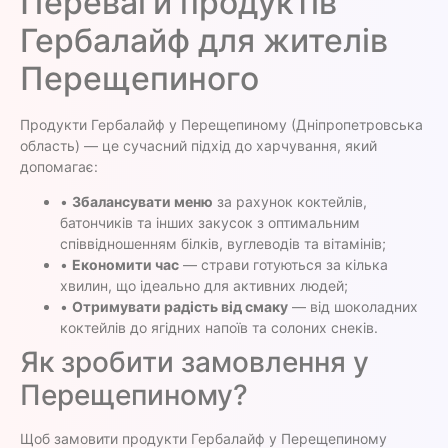
Переваги продуктів
Гербалайф для жителів
Перещепиного
Продукти Гербалайф у Перещепиному (Дніпропетровська
область) — це сучасний підхід до харчування, який
допомагає:
•
Збалансувати меню
за рахунок коктейлів,
батончиків та інших закусок з оптимальним
співвідношенням білків, вуглеводів та вітамінів;
•
Економити час
— страви готуються за кілька
хвилин, що ідеально для активних людей;
•
Отримувати радість від смаку
— від шоколадних
коктейлів до ягідних напоїв та солоних снеків.
Як зробити замовлення у
Перещепиному?
Щоб замовити продукти Гербалайф у Перещепиному