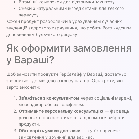
Вітамінні комплекси для підтримки імунітету.
Снеки з натуральними інгредієнтами для легкого
перекусу.
Кожен продукт розроблений з урахуванням сучасних
тенденцій здорового харчування, що робить його чудовим
доповненням будь-якого раціону.
Як оформити замовлення
у Вараші?
Щоб замовити продукти Гербалайф у Вараші, достатньо
звернутися до місцевого консультанта. Ось кроки, які
варто виконати:
Зв’яжіться з консультантом
через соціальні мережі,
месенджер або за телефоном.
Отримайте персональну консультацію
— фахівець
розповість про асортимент та допоможе вибрати
продукти.
Обговоріть умови доставки
— кур’єр привезе
замовлення у зручний для вас час.