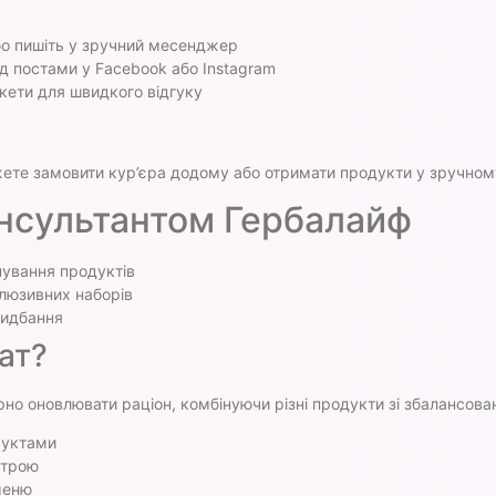
о пишіть у зручний месенджер
д постами у Facebook або Instagram
кети для швидкого відгуку
ете замовити кур’єра додому або отримати продукти у зручному 
онсультантом Гербалайф
ування продуктів
люзивних наборів
ридбання
ат?
рно оновлювати раціон, комбінуючи різні продукти зі збалансо
руктами
строю
меню