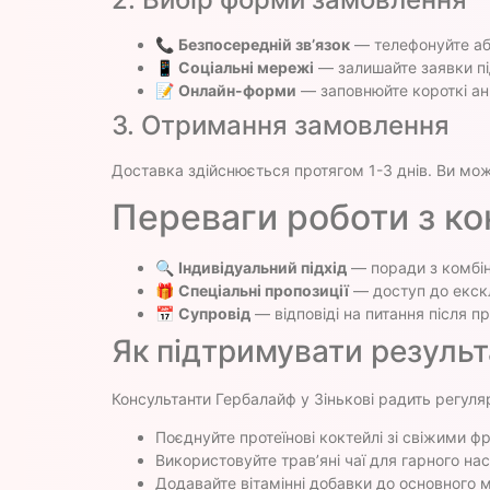
📞
Безпосередній зв’язок
— телефонуйте аб
📱
Соціальні мережі
— залишайте заявки пі
📝
Онлайн-форми
— заповнюйте короткі ан
3. Отримання замовлення
Доставка здійснюється протягом 1-3 днів. Ви мож
Переваги роботи з к
🔍
Індивідуальний підхід
— поради з комбін
🎁
Спеціальні пропозиції
— доступ до екск
📅
Супровід
— відповіді на питання після п
Як підтримувати результ
Консультанти Гербалайф у Зінькові радить регуля
Поєднуйте протеїнові коктейлі зі свіжими ф
Використовуйте трав’яні чаї для гарного на
Додавайте вітамінні добавки до основного 