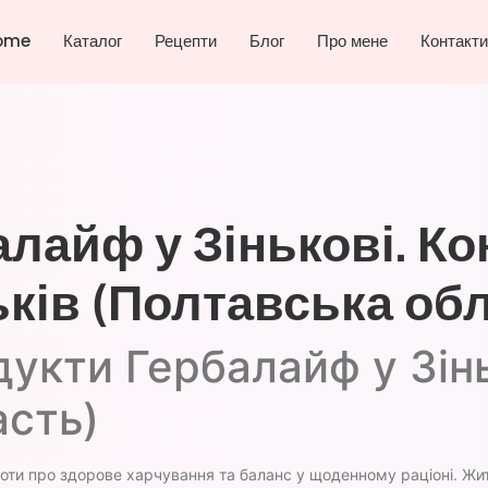
ome
Каталог
Рецепти
Блог
Про мене
Контакти
лайф у Зінькові. Ко
ків (Полтавська об
укти Гербалайф у Зін
асть)
ти про здорове харчування та баланс у щоденному раціоні. Жит