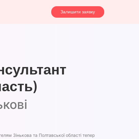
Залишити заявку
нсультант
ласть)
ькові
елям Зінькова та Полтавської області тепер