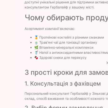
доступні унікальні рішення для підтримки активно
консультантом Гербалайф у вашому місті.
Чому обирають проду
Асортимент компанії включає:
🏅 Протеїнові коктейлі з різними смаками
🍵 Трав’яні чаї для тонізації організму
🌿 Вітамінно-мінеральні комплекси
🥤 Напої з антиоксидантними властивостям
🍫 Здорові снеки для перекусу
У
3 прості кроки для замо
1. Консультація з фахівцем
Персональний консультант Гербалайф у Зінькові 
склад, спосіб вживання та особливості кожного т
2. Вибір форми замовлення