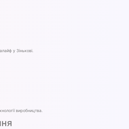
лайф у Зінькові.
хнології виробництва.
ння