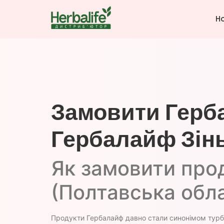
H
Замовити Герба
Гербалайф Зінь
Як замовити прод
(Полтавська обл
Продукти Гербалайф давно стали синонімом турбо