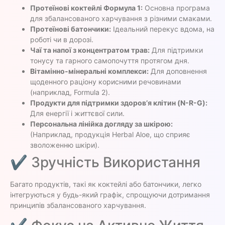
Протеїнові коктейлі Формула 1:
Основна програма
для збалансованого харчування з різними смаками.
Протеїнові батончики:
Ідеальний перекус вдома, на
роботі чи в дорозі.
Чаї та напої з концентратом трав:
Для підтримки
тонусу та гарного самопочуття протягом дня.
Вітамінно-мінеральні комплекси:
Для доповнення
щоденного раціону корисними речовинами
(наприклад, Formula 2).
Продукти для підтримки здоров’я клітин (N-R-G):
Для енергії і життєвої сили.
Персональна лінійка догляду за шкірою:
(Наприклад, продукція Herbal Aloe, що сприяє
зволоженню шкіри).
✔ Зручність Використання
Багато продуктів, такі як коктейлі або батончики, легко
інтегруються у будь-який графік, спрощуючи дотримання
принципів збалансованого харчування.