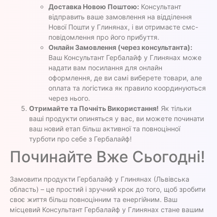
Доставка Новою Поштою:
Консультант
відправить ваше замовлення на відділення
Нової Пошти у Глинянах, і ви отримаєте смс-
повідомлення про його прибуття.
Онлайн Замовлення (через консультанта):
Ваш Консультант Гербалайф у Глинянах може
надати вам посилання для онлайн
оформлення, де ви самі виберете товари, але
оплата та логістика як правило координуються
через нього.
Отримайте та Почніть Використання!
Як тільки
ваші продукти опиняться у вас, ви можете починати
ваш новий етап більш активної та повноцінної
турботи про себе з Гербалайф!
Починайте Вже Сьогодні!
Замовити продукти Гербалайф у Глинянах (Львівська
область) – це простий і зручний крок до того, щоб зробити
своє життя більш повноцінним та енергійним. Ваш
місцевий Консультант Гербалайф у Глинянах стане вашим