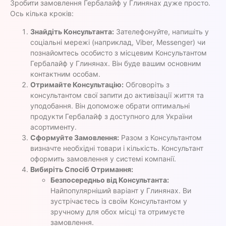
Зробити замовлення Гербалайф у Глинянах дуже просто.
Ось кілька кроків:
Знайдіть Консультанта:
Зателефонуйте, напишіть у
соціальні мережі (наприклад, Viber, Messenger) чи
познайомтесь особисто з місцевим Консультантом
Гербалайф у Глинянах. Він буде вашим основним
контактним особам.
Отримайте Консультацію:
Обговоріть з
консультантом свої запити до активізації життя та
уподобання. Він допоможе обрати оптимальні
продукти Гербалайф з доступного для України
асортименту.
Сформуйте Замовлення:
Разом з Консультантом
визначте необхідні товари і кількість. Консультант
оформить замовлення у системі компанії.
Вибиріть Спосіб Отримання:
Безпосередньо від Консультанта:
Найпопулярніший варіант у Глинянах. Ви
зустрічаєтесь із своїм Консультантом у
зручному для обох місці та отримуєте
замовлення.