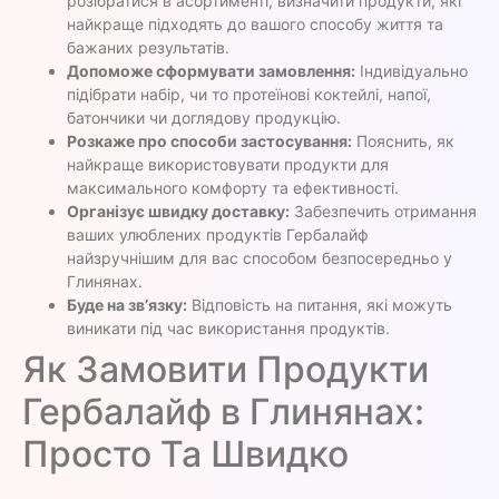
розібратися в асортименті, визначити продукти, які
найкраще підходять до вашого способу життя та
бажаних результатів.
Допоможе сформувати замовлення:
Індивідуально
підібрати набір, чи то протеїнові коктейлі, напої,
батончики чи доглядову продукцію.
Розкаже про способи застосування:
Пояснить, як
найкраще використовувати продукти для
максимального комфорту та ефективності.
Організує швидку доставку:
Забезпечить отримання
ваших улюблених продуктів Гербалайф
найзручнішим для вас способом безпосередньо у
Глинянах.
Буде на зв’язку:
Відповість на питання, які можуть
виникати під час використання продуктів.
Як Замовити Продукти
Гербалайф в Глинянах:
Просто Та Швидко